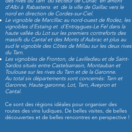
des rives du Tarn du secteur de Cunac en amont
d’Albi à Rabastens et de la ville de Gaillac vers le
nord en direction de Cordes-sur-Ciel.
Le vignoble de Marcillac au nord-ouest de Rodez, les
vignobles d'Estaing et d'Entraygues-Le Fel dans la
haute vallée du Lot sur les premiers contreforts des
massifs du Cantal et des Monts d’Aubrac et plus au
sud le vignoble des Côtes de Millau sur les deux rives
du Tarn.
Les vignobles de Fronton, de Lavilledieu et de Saint-
Sardos situés entre Castelsarrasin, Montauban et
Toulouse sur les rives du Tarn et de la Garonne.
Au total six départements sont concernés: Tarn et
Garonne, Haute-garonne, Lot, Tarn, Aveyron et
Cantal.
Ce sont des régions idéales pour organiser des
routes des vins ludiques. De belles visites, de belles
découvertes et de belles rencontres en perspective !